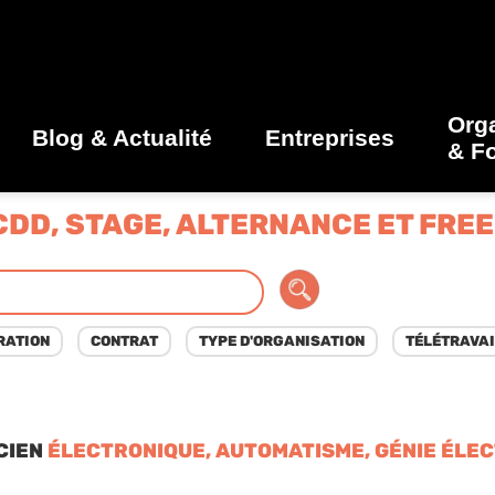
Org
Blog & Actualité
Entreprises
& F
CDD, STAGE, ALTERNANCE ET FRE
CIEN
ÉLECTRONIQUE, AUTOMATISME, GÉNIE ÉLE