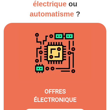
électrique
ou
automatisme
?
OFFRES
ÉLECTRONIQUE