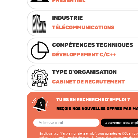
PRÉSENTIEL
INDUSTRIE
TÉLÉCOMMUNICATIONS
COMPÉTENCES TECHNIQUES
DÉVELOPPEMENT C/C++
TYPE D'ORGANISATION
CABINET DE RECRUTEMENT
TU ES EN RECHERCHE D’EMPLOI ?
REÇOIS NOS NOUVELLES OFFRES PAR MA
En cliquant sur “j’active mon alerte emploi”, vous acceptez les
CGU
et notr
politique de confidentialité
décrivant la finalité des traitements de vo