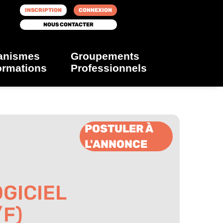
INSCRIPTION
CONNEXION
NOUS CONTACTER
anismes
Groupements
ormations
Professionnels
POSTULER À
L'ANNONCE
GICIEL
/F)