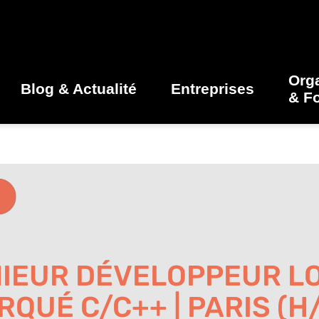
Org
Blog & Actualité
Entreprises
& F
IEUR DÉVELOPPEUR LO
QUÉ C/C++ | PARIS (H