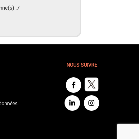
ne(s) :
7
NOUS SUIVRE
 données