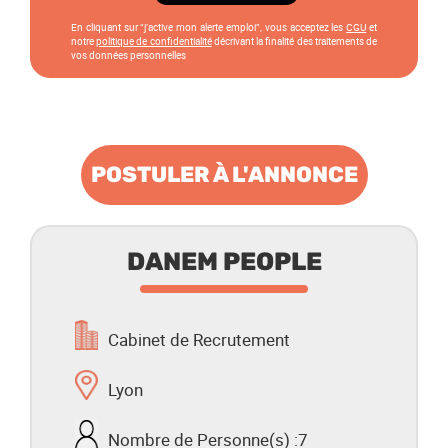
En cliquant sur “j’active mon alerte emploi”, vous acceptez les
CGU
et
notre
politique de confidentialité
décrivant la finalité des traitements de
vos données personnelles
POSTULER À L'ANNONCE
DANEM PEOPLE
Cabinet de Recrutement
Lyon
Nombre de Personne(s) :
7