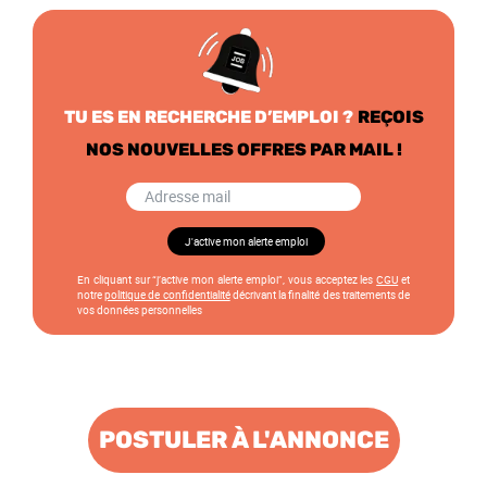
TU ES EN RECHERCHE D’EMPLOI ?
REÇOIS
NOS NOUVELLES OFFRES PAR MAIL !
En cliquant sur “j’active mon alerte emploi”, vous acceptez les
CGU
et
notre
politique de confidentialité
décrivant la finalité des traitements de
vos données personnelles
POSTULER À L'ANNONCE