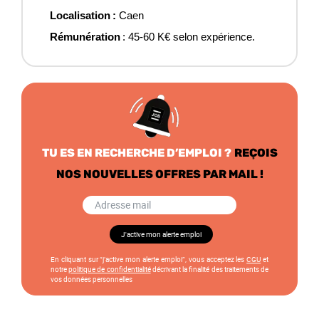
Localisation :
Caen
Rémunération
:
45
-
6
0 K€ selon expérience.
TU ES EN RECHERCHE D’EMPLOI ?
REÇOIS
NOS NOUVELLES OFFRES PAR MAIL !
En cliquant sur “j’active mon alerte emploi”, vous acceptez les
CGU
et
notre
politique de confidentialité
décrivant la finalité des traitements de
vos données personnelles