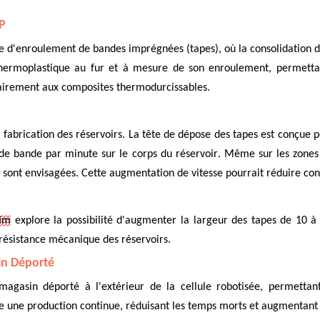
P
gie d'enroulement de bandes imprégnées (tapes), où la consolidation 
thermoplastique au fur et à mesure de son enroulement, permettan
rairement aux composites thermodurcissables.
 fabrication des réservoirs. La tête de dépose des tapes est conçue 
es de bande par minute sur le corps du réservoir. Même sur les zon
 sont envisagées. Cette augmentation de vitesse pourrait réduire co
im
explore la possibilité d'augmenter la largeur des tapes de 10 à
a résistance mécanique des réservoirs.
in Déporté
 magasin déporté à l'extérieur de la cellule robotisée, permett
re une production continue, réduisant les temps morts et augmentant