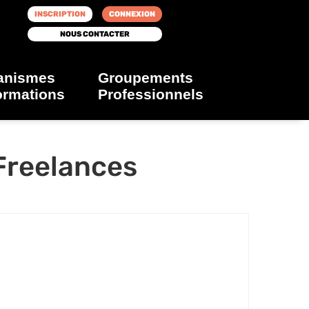
INSCRIPTION
CONNEXION
NOUS CONTACTER
anismes
Groupements
ormations
Professionnels
 Freelances