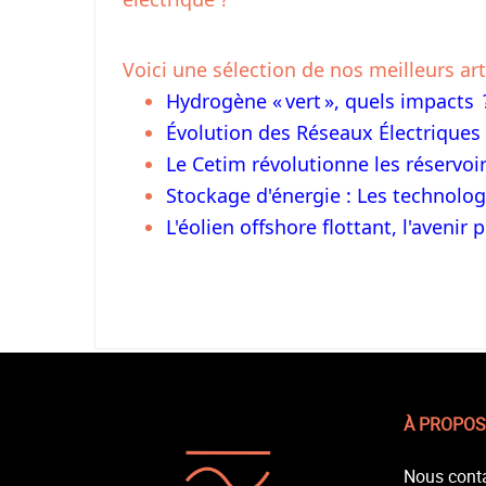
Voici une sélection de nos meilleurs art
Hydrogène « vert », quels impacts 
Évolution des Réseaux Électriques 
Le Cetim révolutionne les réservo
Stockage d'énergie : Les technolog
L'éolien offshore flottant, l'aven
À PROPOS
Nous cont