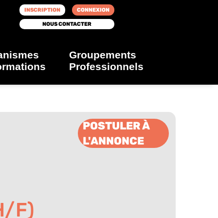
INSCRIPTION
CONNEXION
NOUS CONTACTER
anismes
Groupements
ormations
Professionnels
POSTULER À
L'ANNONCE
H/F)