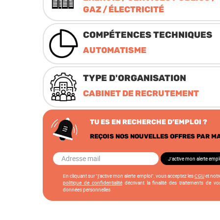
GAZ / ÉLECTRICITÉ
COMPÉTENCES TECHNIQUES
AUTOMATISME
TYPE D'ORGANISATION
CABINET DE RECRUTEMENT
TU ES EN RECHERCHE D’EMPLOI ?
REÇOIS NOS NOUVELLES OFFRES PAR MA
En cliquant sur “j’active mon alerte emploi”, vous acceptez les
CGU
et notr
politique de confidentialité
décrivant la finalité des traitements de vo
données personnelles